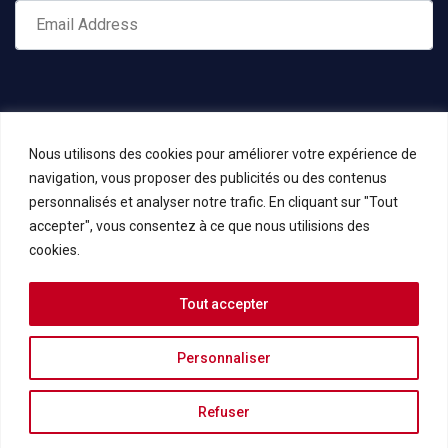
Nous utilisons des cookies pour améliorer votre expérience de
navigation, vous proposer des publicités ou des contenus
personnalisés et analyser notre trafic. En cliquant sur "Tout
accepter", vous consentez à ce que nous utilisions des
cookies.
Tout accepter
Copyrights © 2023 KIELA Consulting -
Mentions légales et
Politique de confidentialité
Personnaliser
add_action('wp_footer', function () { if (is_front_page()) { echo '
';
Refuser
} });